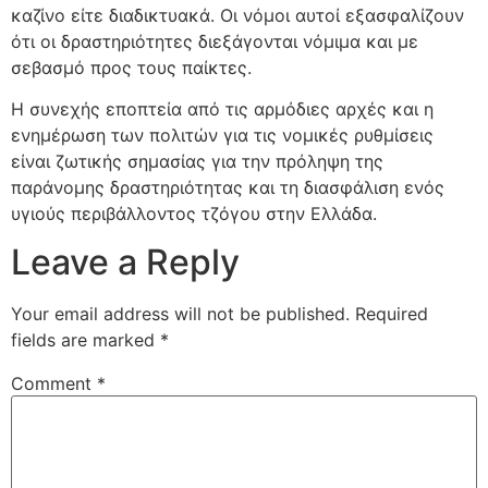
καζίνο είτε διαδικτυακά. Οι νόμοι αυτοί εξασφαλίζουν
ότι οι δραστηριότητες διεξάγονται νόμιμα και με
σεβασμό προς τους παίκτες.
Η συνεχής εποπτεία από τις αρμόδιες αρχές και η
ενημέρωση των πολιτών για τις νομικές ρυθμίσεις
είναι ζωτικής σημασίας για την πρόληψη της
παράνομης δραστηριότητας και τη διασφάλιση ενός
υγιούς περιβάλλοντος τζόγου στην Ελλάδα.
Leave a Reply
Your email address will not be published.
Required
fields are marked
*
Comment
*