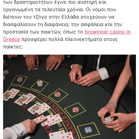
των δραστηριοτήτων έγινε πιο αυστηρή και
οργανωμένη τα τελευταία χρόνια. Οι νόμοι που
διέπουν τον τζόγο στην Ελλάδα στοχεύουν να
διασφαλίσουν τη διαφάνεια, την ασφάλεια και την
προστασία των παικτών, όπως το
browinner casino in
Greece
προσφέρει πολλά πλεονεκτήματα στους
παίκτες.